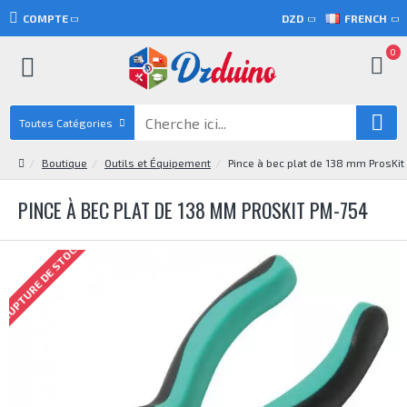
COMPTE
DZD
FRENCH
0
Toutes Catégories
Boutique
Outils et Équipement
Pince à bec plat de 138 mm ProsKi
PINCE À BEC PLAT DE 138 MM PROSKIT PM-754
RUPTURE DE STOCK