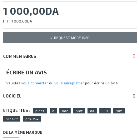
1 000,00DA
H.T : 1 000,00DA
REQUEST MORE INFO
COMMENTAIRES
ÉCRIRE UN AVIS
Veuillez
vous connecter
ou
vous enregistrer
pour écrire un avis
LOGICIEL
ETIQUETTES :
pince
à
bec
plat
de
138
mm
proskit
pm-754
DE LA MÊME MARQUE