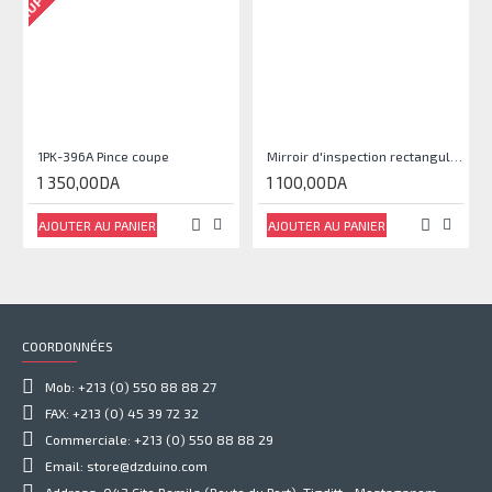
1PK-396A Pince coupe
Mirroir d'inspection rectangulaire JJAM0144
1 350,00DA
1 100,00DA
AJOUTER AU PANIER
AJOUTER AU PANIER
COORDONNÉES
Mob: +213 (0) 550 88 88 27
FAX: +213 (0) 45 39 72 32
Commerciale: +213 (0) 550 88 88 29
Email: store@dzduino.com