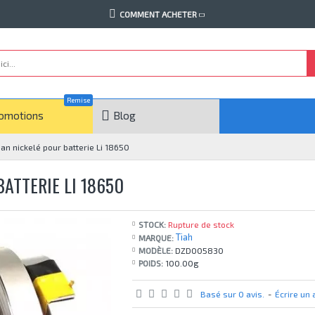
COMMENT ACHETER
Remise
omotions
Blog
 nickelé pour batterie Li 18650
ATTERIE LI 18650
STOCK:
Rupture de stock
Tiah
MARQUE:
MODÈLE:
DZD005830
POIDS:
100.00g
Basé sur 0 avis.
-
Écrire un 