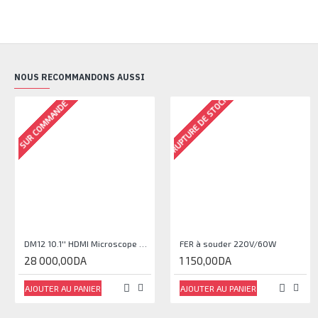
NOUS RECOMMANDONS AUSSI
RUPTURE DE STOCK
SUR COMMANDE
DM12 10.1'' HDMI Microscope Numérique, 2000X Coin Microscope avec Écran IPS, 20MP
FER à souder 220V/60W
28 000,00DA
1 150,00DA
AJOUTER AU PANIER
AJOUTER AU PANIER