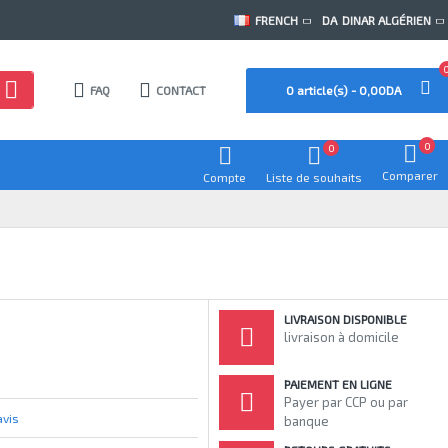
FRENCH
DA
DINAR ALGÉRIEN
FAQ
CONTACT
0 article(s) - 0,00DA
0
0
Comparer
Compte
Liste de souhaits
LIVRAISON DISPONIBLE
livraison à domicile
PAIEMENT EN LIGNE
Payer par CCP ou par
avis
banque