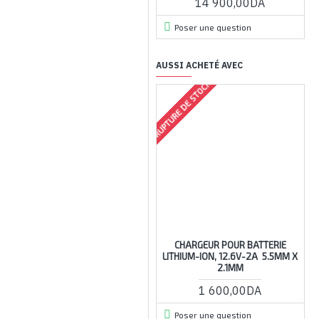
14 900,00DA
Poser une question
AUSSI ACHETÉ AVEC
RUPTURE DE STOCK
RUPTU
CHARGEUR POUR BATTERIE
G
LITHIUM-ION, 12.6V-2A 5.5MM X
P
2.1MM
1 600,00DA
Poser une question