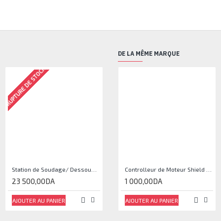
DE LA MÊME MARQUE
RUPTURE DE STOCK
RUPTURE DE STOCK
Station de Soudage/ Dessoudage à Air Chaud Proskit SS-989H
PROSKIT 8S005 Professionnel Pâte À Souder 50gr
Controlleur de Moteur Shield L293D
23 500,00DA
500,00DA
1 000,00DA
AJOUTER AU PANIER
AJOUTER AU PANIER
AJOUTER AU PANIER