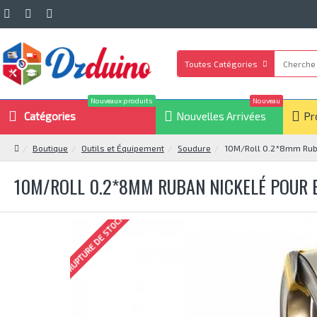
Toutes Catégories
Nouveaux produits
Nouveau
Catégories
Nouvelles Arrivées
Pr
Boutique
Outils et Équipement
Soudure
10M/Roll 0.2*8mm Ruban
10M/ROLL 0.2*8MM RUBAN NICKELÉ POUR B
RUPTURE DE STOCK