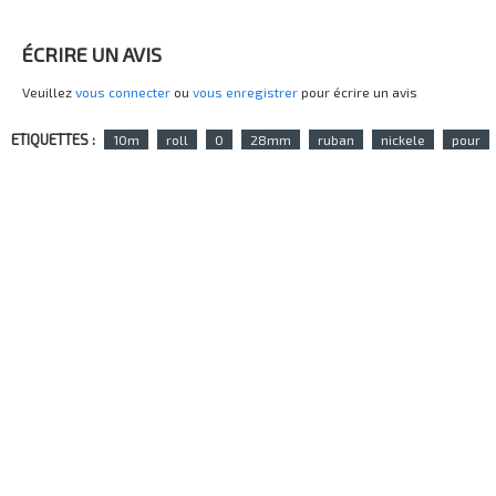
ÉCRIRE UN AVIS
Veuillez
vous connecter
ou
vous enregistrer
pour écrire un avis
ETIQUETTES :
10m
roll
0
28mm
ruban
nickele
pour