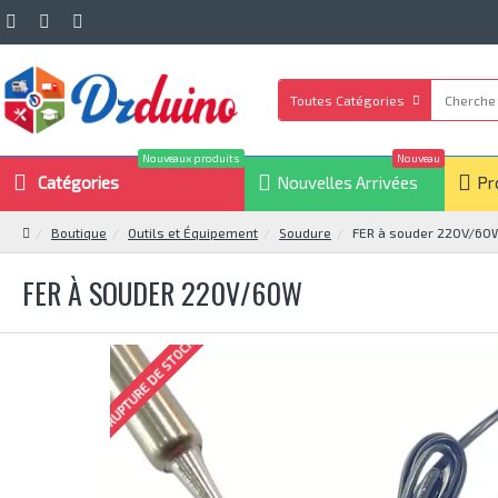
Toutes Catégories
Nouveaux produits
Nouveau
Catégories
Nouvelles Arrivées
Pr
Boutique
Outils et Équipement
Soudure
FER à souder 220V/60
FER À SOUDER 220V/60W
RUPTURE DE STOCK