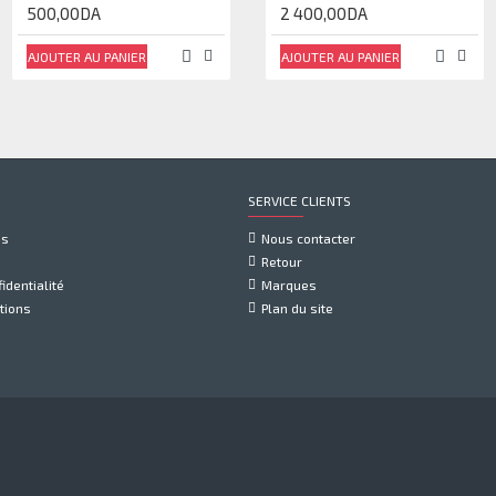
500,00DA
400,00DA
2 400,00DA
AJOUTER AU PANIER
AJOUTER AU PANIER
AJOUTER AU PANIER
SERVICE CLIENTS
us
Nous contacter
Retour
identialité
Marques
tions
Plan du site