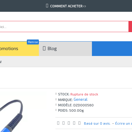
COMMENT ACHETER
Remise
omotions
Blog
W
STOCK:
Rupture de stock
General
MARQUE:
MODÈLE:
DZD000560
POIDS:
500.00g
Basé sur 0 avis.
-
Écrire un 