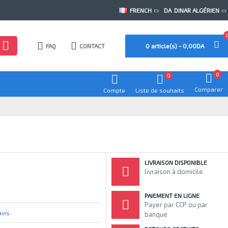
FRENCH
DA
DINAR ALGÉRIEN
FAQ
CONTACT
0 article(s) - 0,00DA
0
0
Comparer
Compte
Liste de souhaits
LIVRAISON DISPONIBLE
livraison à domicile
PAIEMENT EN LIGNE
Payer par CCP ou par
avis
banque