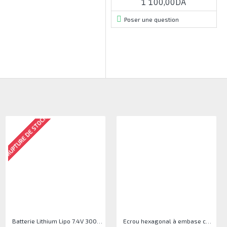
1 100,00DA
Poser une question
RUPTURE DE STOCK
RUPTURE DE STOCK
Tresse À Dessouder 1.5M 2.5mm
Batterie Lithium Lipo 7.4V 3000mAh 2S 35C
Ecrou hexagonal à embase crantée M5