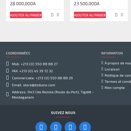
28 000,00DA
23 500,00DA
AJOUTER AU PANIER
AJOUTER AU PANIER
COORDONNÉES
INFORMATION
À propos de no
Mob: +213 (0) 550 88 88 27
Livraison
FAX: +213 (0) 45 39 72 32
Politique de conf
Commerciale: +213 (0) 550 88 88 29
Termes et condi
Email: store@dzduino.com
Mon compte
Address: 043 Cite Remila (Route du Port), Tigditt -
Mostaganem
SUIVEZ NOUS