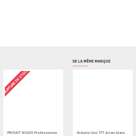
DE LA MÊME MARQUE
RUPTURE DE STOCK
PROSKIT 8S005 Professionnel Pâte À Souder 50gr
Tresse À Dessouder 1.5M 2.0mm
Arduino Uno TFT écran blanc 2,4 pouces