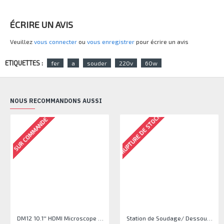
ÉCRIRE UN AVIS
Veuillez
vous connecter
ou
vous enregistrer
pour écrire un avis
ETIQUETTES :
fer
a
souder
220v
60w
NOUS RECOMMANDONS AUSSI
RUPTURE DE STOCK
SUR COMMANDE
DM12 10.1'' HDMI Microscope Numérique, 2000X Coin Microscope avec Écran IPS, 20MP
Station de Soudage/ Dessoudage à Air Chaud Proskit SS-989H