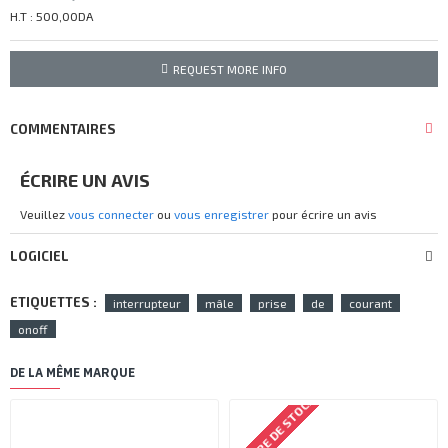
H.T : 500,00DA
REQUEST MORE INFO
COMMENTAIRES
ÉCRIRE UN AVIS
Veuillez
vous connecter
ou
vous enregistrer
pour écrire un avis
LOGICIEL
ETIQUETTES :
interrupteur
mâle
prise
de
courant
onoff
DE LA MÊME MARQUE
RUPTURE DE STOCK