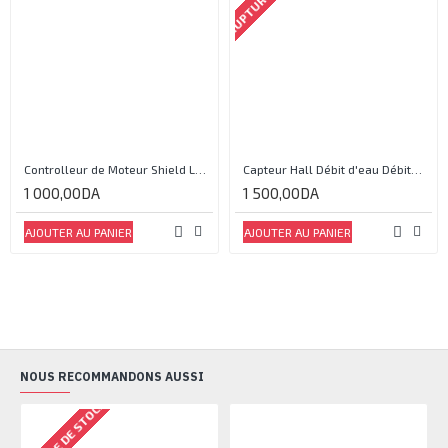
Controlleur de Moteur Shield L293D
Capteur Hall Débit d'eau Débitmètre Contrôle 1-30L Eau / min 1.75MPa
1 000,00DA
1 500,00DA
AJOUTER AU PANIER
AJOUTER AU PANIER
NOUS RECOMMANDONS AUSSI
RUPTURE DE STOCK