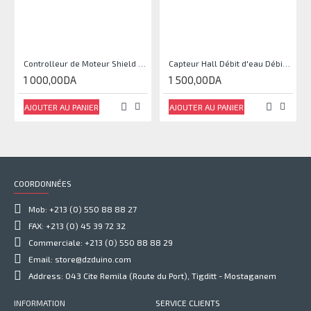
Controlleur de Moteur Shield L293D
Capteur Hall Débit d'eau Débitmètre Contrôle 1-30L Eau / min 1.75MPa
1 000,00DA
1 500,00DA
AJOUTER AU PANIER
AJOUTER AU PANIER
COORDONNÉES
Mob: +213 (0) 550 88 88 27
FAX: +213 (0) 45 39 72 32
Commerciale: +213 (0) 550 88 88 29
Email: store@dzduino.com
Address: 043 Cite Remila (Route du Port), Tigditt - Mostaganem
INFORMATION
SERVICE CLIENTS