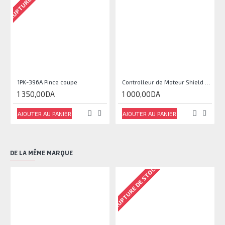
1PK-396A Pince coupe
Controlleur de Moteur Shield L293D
1 350,00DA
1 000,00DA
AJOUTER AU PANIER
AJOUTER AU PANIER
DE LA MÊME MARQUE
RUPTURE DE STOCK
RU