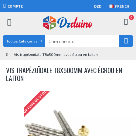
COMPTE
DZD
FRENCH
0
Toutes Catégories
Vis trapézoïdale T8x500mm avec écrou en laiton
VIS TRAPÉZOÏDALE T8X500MM AVEC ÉCROU EN
LAITON
RUPTURE DE STOCK