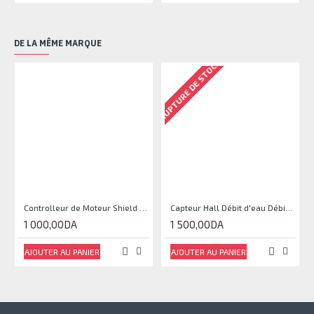
DE LA MÊME MARQUE
RUPTURE DE STOCK
RU
Controlleur de Moteur Shield L293D
Capteur Hall Débit d'eau Débitmètre Contrôle 1-30L Eau / min 1.75MPa
1 000,00DA
1 500,00DA
AJOUTER AU PANIER
AJOUTER AU PANIER