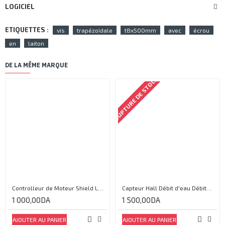
LOGICIEL
ETIQUETTES :
vis
trapézoïdale
t8x500mm
avec
écrou
en
laiton
DE LA MÊME MARQUE
RUPTURE DE STOCK
Controlleur de Moteur Shield L293D
Capteur Hall Débit d'eau Débitmètre Contrôle 1-30L Eau / min 1.75MPa
1 000,00DA
1 500,00DA
AJOUTER AU PANIER
AJOUTER AU PANIER