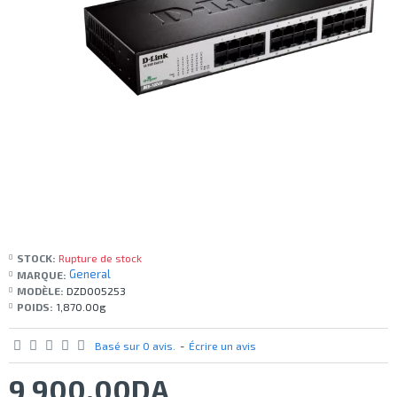
STOCK:
Rupture de stock
General
MARQUE:
MODÈLE:
DZD005253
POIDS:
1,870.00g
Basé sur 0 avis.
-
Écrire un avis
9 900,00DA