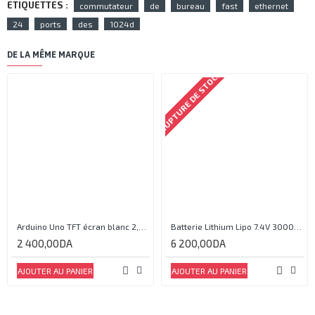
ETIQUETTES :
commutateur
de
bureau
fast
ethernet
24
ports
des
1024d
DE LA MÊME MARQUE
RUPTURE DE STOCK
Arduino Uno TFT écran blanc 2,4 pouces
Batterie Lithium Lipo 7.4V 3000mAh 2S 35C
2 400,00DA
6 200,00DA
AJOUTER AU PANIER
AJOUTER AU PANIER