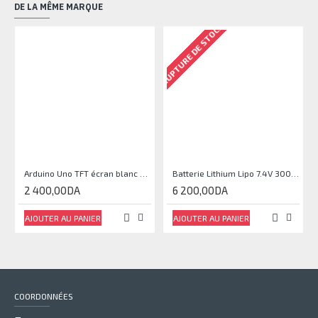
DE LA MÊME MARQUE
RUPTURE DE STOCK
Arduino Uno TFT écran blanc 2,4 pouces
Batterie Lithium Lipo 7.4V 3000mAh 2S 35C
2 400,00DA
6 200,00DA
AJOUTER AU PANIER
AJOUTER AU PANIER
COORDONNÉES