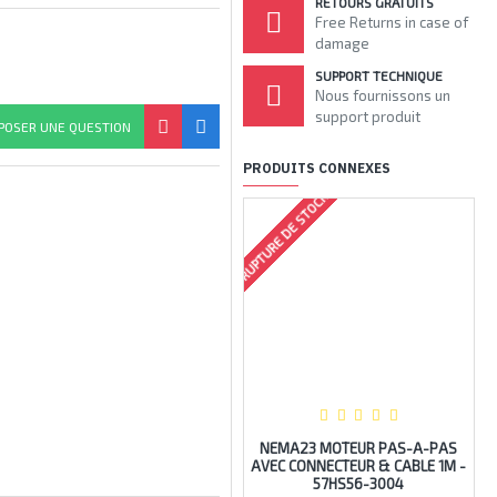
RETOURS GRATUITS
Free Returns in case of
damage
SUPPORT TECHNIQUE
Nous fournissons un
support produit
POSER UNE QUESTION
PRODUITS CONNEXES
RUPTURE DE STOCK
RUPTU
NEMA23 MOTEUR PAS-A-PAS
AVEC CONNECTEUR & CABLE 1M -
A
57HS56-3004