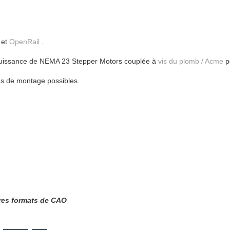
et
OpenRail
.
 puissance de NEMA 23 Stepper Motors couplée à
vis du plomb / Acme
p
ns de montage possibles.
res formats de CAO