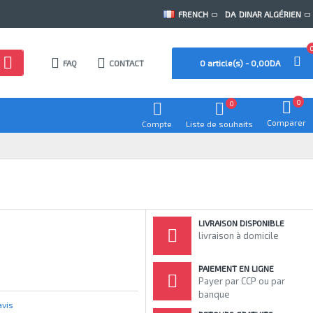
FRENCH
DA
DINAR ALGÉRIEN
FAQ
CONTACT
0 article(s) - 0,00DA
0
0
Comparer
Compte
Liste de souhaits
LIVRAISON DISPONIBLE
livraison à domicile
PAIEMENT EN LIGNE
Payer par CCP ou par
banque
avis