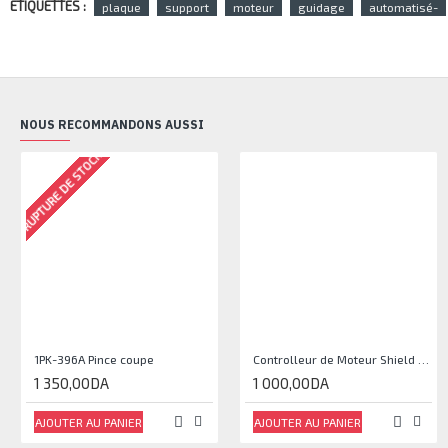
ETIQUETTES :
plaque
support
moteur
guidage
automatisé-
NOUS RECOMMANDONS AUSSI
RUPTURE DE STOCK
1PK-396A Pince coupe
Controlleur de Moteur Shield L293D
1 350,00DA
1 000,00DA
AJOUTER AU PANIER
AJOUTER AU PANIER