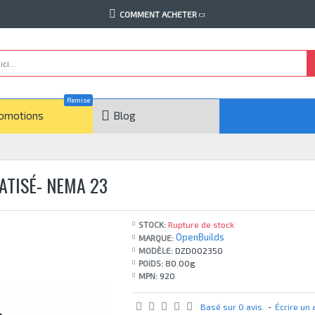
COMMENT ACHETER
Remise
omotions
Blog
TISÉ- NEMA 23
STOCK:
Rupture de stock
OpenBuilds
MARQUE:
MODÈLE:
DZD002350
POIDS:
80.00g
MPN:
920
Basé sur 0 avis.
-
Écrire un 