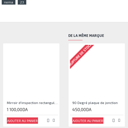
nema
23
DE LA MÊME MARQUE
RUPTURE DE STOCK
Mirroir d'inspection rectangulaire JJAM0144
90 Degré plaque de jonction
1 100,00DA
450,00DA
AJOUTER AU PANIER
AJOUTER AU PANIER