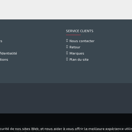
SERVICE CLIENTS
us
Nous contacter
Retour
identialité
Marques
tions
Plan du site
rité de nos sites Web, et nous aider à vous offrir la meilleure expérience utilis
Copyright © 2021, Dzduino Electronics, Tous droits réservés