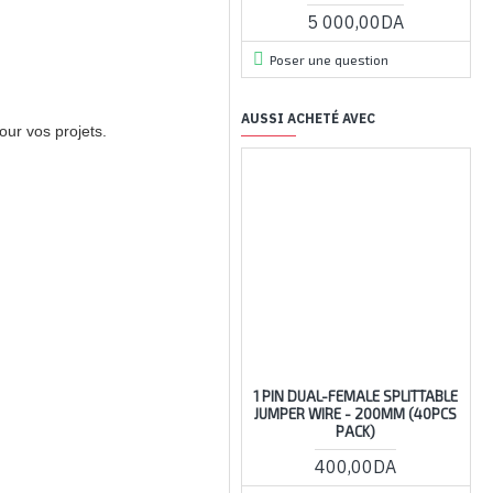
5 000,00DA
Poser une question
AUSSI ACHETÉ AVEC
our vos projets.
ARRIV
1 PIN DUAL-FEMALE SPLITTABLE
D
JUMPER WIRE - 200MM (40PCS
U
PACK)
400,00DA