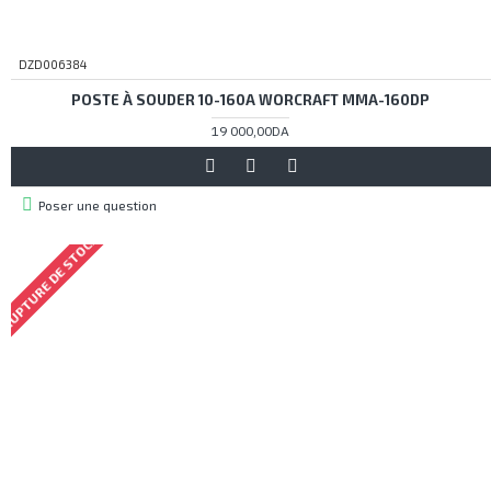
DZD006384
POSTE À SOUDER 10-160A WORCRAFT MMA-160DP
19 000,00DA
Poser une question
RUPTURE DE STOCK