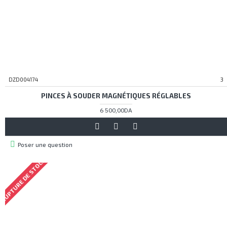
DZD004174
3
PINCES À SOUDER MAGNÉTIQUES RÉGLABLES
6 500,00DA
Poser une question
RUPTURE DE STOCK