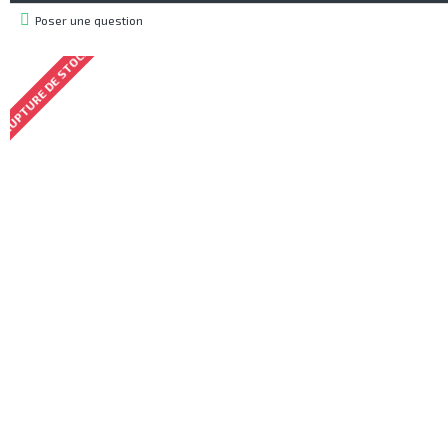
Poser une question
RUPTURE DE STOCK