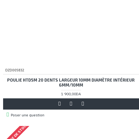
DZD005832
POULIE HTD5M 20 DENTS LARGEUR 10MM DIAMÈTRE INTÉRIEUR
6MM/10MM
1 900,00DA
Poser une question
RUPTURE DE STOCK