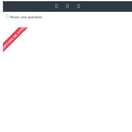
Poser une question
RUPTURE DE STOCK