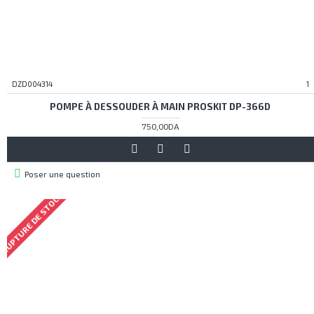
DZD004314
1
POMPE À DESSOUDER À MAIN PROSKIT DP-366D
750,00DA
Poser une question
RUPTURE DE STOCK