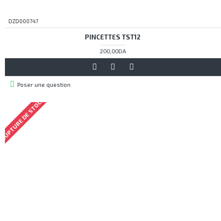
DZD000747
PINCETTES TST12
200,00DA
Poser une question
RUPTURE DE STOCK