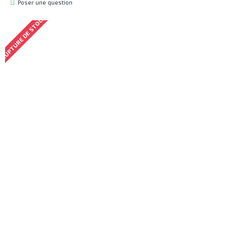
Poser une question
RUPTURE DE STOCK