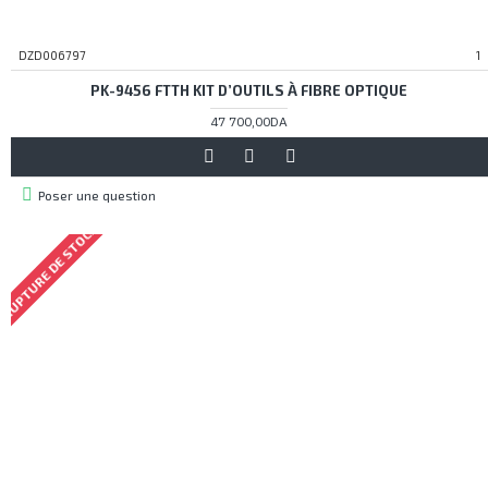
DZD006797
1
PK-9456 FTTH KIT D’OUTILS À FIBRE OPTIQUE
47 700,00DA
Poser une question
RUPTURE DE STOCK