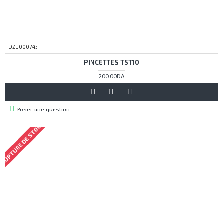
DZD000745
PINCETTES TST10
200,00DA
Poser une question
RUPTURE DE STOCK