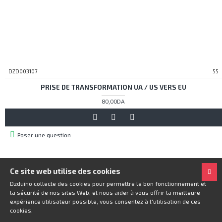
DZD003107
55
PRISE DE TRANSFORMATION UA / US VERS EU
80,00DA
Poser une question
Ce site web utilise des cookies
Dzduino collecte des cookies pour permettre le bon fonctionnement et
la sécurité de nos sites Web, et nous aider à vous offrir la meilleure
expérience utilisateur possible, vous consentez à l'utilisation de ces
cookies.