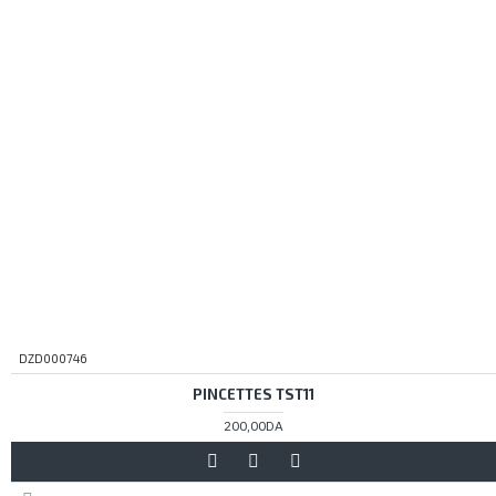
DZD000746
PINCETTES TST11
200,00DA