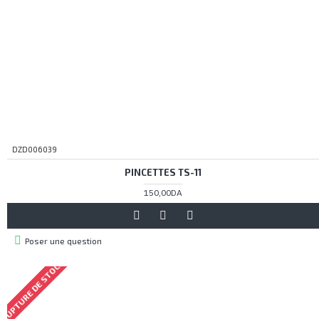
DZD006039
PINCETTES TS-11
150,00DA
Poser une question
RUPTURE DE STOCK