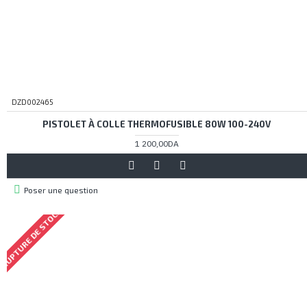
DZD002465
PISTOLET À COLLE THERMOFUSIBLE 80W 100-240V
1 200,00DA
Poser une question
RUPTURE DE STOCK