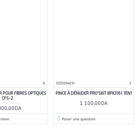
6
DZD004291
2
R POUR FIBRES OPTIQUES
PINCE À DÉNUDER PRO'SKIT 8PK3161 7EN1
CFS-2
1 100,00DA
300,00DA
stion
Poser une question