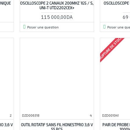
ONIQUE
OSCILLOSCOPE 2 CANAUX 200MHZ 1GS / S,
OSCILLOSCOPE
UNI-T UTD2202CEX+
115 000,00DA
69
Poser une question
Poser une que
RUPTURE DE STOCK
2
DZD006318
4
DZD001041
O 3,6 V
OUTIL ROTATIF SANS FIL HONESTPRO 3,6 V
PAIR DE PROBE
55 PCS
1000