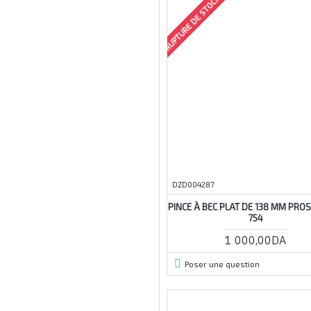
RUPTURE DE STOCK
5pcs
5s
5v
06
6-50
6f22
6mm
6pc
6pk
6pk-230pa
DZD004287
6pk-322
PINCE À BEC PLAT DE 138 MM PROS
754
6v
1 000,00DA
07
7en1
Poser une question
7in1
7inch