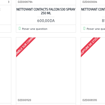
3
DZD006794
DZD003004
R
NETTOYANT CONTACTS FALCON 530 SPRAY
NETTOYANT CONT
250 ML
600,00DA
8
Poser une question
Poser une que
DISPONIBLE SUR COMMANDE
RUPTURE DE STOCK
DZD001120
DZD006595