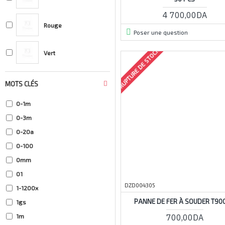
4 700,00DA
Rouge
Poser une question
RUPTURE DE STOCK
Vert
MOTS CLÉS
0-1m
0-3m
0-20a
0-100
0mm
01
DZD004305
1-1200x
PANNE DE FER À SOUDER T900
1gs
700,00DA
1m