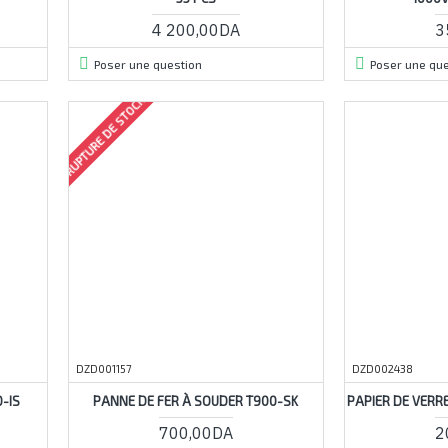
4 200,00DA
3
Poser une question
Poser une que
RUPTURE DE STOCK
DZD001157
DZD002438
-IS
PANNE DE FER À SOUDER T900-SK
PAPIER DE VERR
700,00DA
2