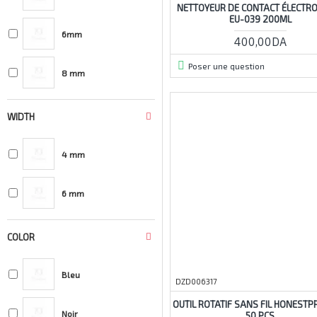
NETTOYEUR DE CONTACT ÉLECTR
Unit
EU-039 200ML
6mm
400,00DA
Poser une question
8 mm
WIDTH
4 mm
6 mm
COLOR
Bleu
DZD006317
OUTIL ROTATIF SANS FIL HONESTPR
Noir
50 PCS