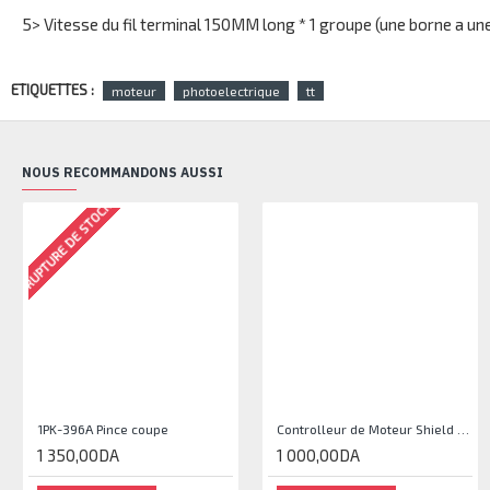
5> Vitesse du fil terminal 150MM long * 1 groupe (une borne a une b
ETIQUETTES :
moteur
photoelectrique
tt
NOUS RECOMMANDONS AUSSI
RUPTURE DE STOCK
1PK-396A Pince coupe
Controlleur de Moteur Shield L293D
1 350,00DA
1 000,00DA