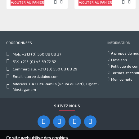
AJOUTER AU PANIER
AJOUTER AU PANIER
COORDONNÉES
INFORMATION
À propos de no
Mob: +213 (0) 550 88 88 27
Livraison
FAX: +213 (0) 45 39 72 32
Politique de conf
Commerciale: +213 (0) 550 88 88 29
Termes et condi
Email: store@dzduino.com
Mon compte
Address: 043 Cite Remila (Route du Port), Tigditt -
Mostaganem
SUIVEZ NOUS
Ce site web utilise des cookies