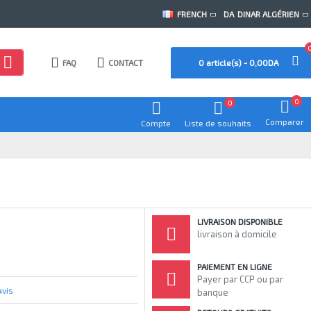
FRENCH
DA
DINAR ALGÉRIEN
FAQ
CONTACT
0 article(s) - 0,00DA
0
0
Comparer
Compte
Liste de souhaits
LIVRAISON DISPONIBLE
livraison à domicile
PAIEMENT EN LIGNE
Payer par CCP ou par
avis
banque