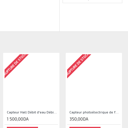
RUPTURE DE STOCK
RUPTURE DE STOCK
Capteur Hall Débit d'eau Débitmètre Contrôle 1-30L Eau / min 1.75MPa
Capteur photoélectrique de faisceau Module de capteur IR
1 500,00DA
350,00DA