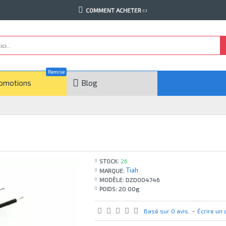
COMMENT ACHETER
Remise
omotions
Blog
STOCK:
26
Tiah
MARQUE:
MODÈLE:
DZD004746
POIDS:
20.00g
Basé sur 0 avis.
-
Écrire un 