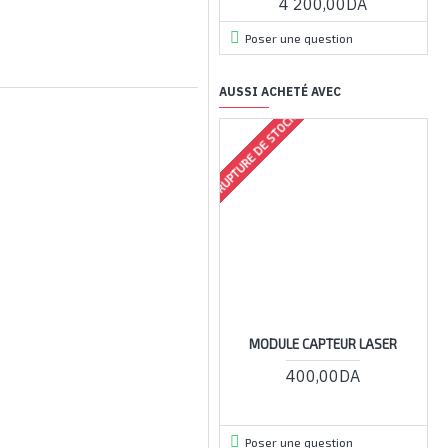
4 200,00DA
Poser une question
AUSSI ACHETÉ AVEC
RUPTURE DE STOCK
RUPTU
MODULE CAPTEUR LASER
ES
400,00DA
Poser une question