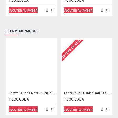
1 350,00DA
1 000,00DA
AJOUTER AU PANIER
AJOUTER AU PANIER
DE LA MÊME MARQUE
RUPTURE DE STOCK
RU
Controlleur de Moteur Shield L293D
Capteur Hall Débit d'eau Débitmètre Contrôle 1-30L Eau / min 1.75MPa
1 000,00DA
1 500,00DA
AJOUTER AU PANIER
AJOUTER AU PANIER