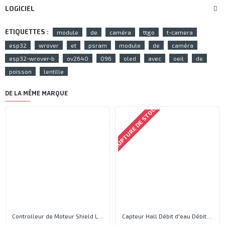
LOGICIEL
ETIQUETTES :
module
de
caméra
ttgo
t-camera
esp32
wrover
et
psram
module
de
caméra
esp32-wrover-b
ov2640
096
oled
avec
oeil
de
poisson
lentille
DE LA MÊME MARQUE
RUPTURE DE STOCK
Controlleur de Moteur Shield L293D
Capteur Hall Débit d'eau Débitmètre Contrôle 1-30L Eau / min 1.75MPa