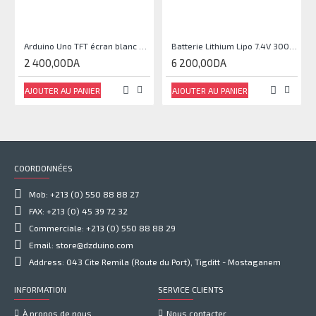
Arduino Uno TFT écran blanc 2,4 pouces
Batterie Lithium Lipo 7.4V 3000mAh 2S 35C
2 400,00DA
6 200,00DA
AJOUTER AU PANIER
AJOUTER AU PANIER
COORDONNÉES
Mob: +213 (0) 550 88 88 27
FAX: +213 (0) 45 39 72 32
Commerciale: +213 (0) 550 88 88 29
Email: store@dzduino.com
Address: 043 Cite Remila (Route du Port), Tigditt - Mostaganem
INFORMATION
SERVICE CLIENTS
À propos de nous
Nous contacter