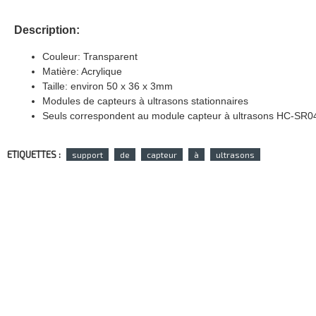
Description:
Couleur: Transparent
Matière: Acrylique
Taille: environ 50 x 36 x 3mm
Modules de capteurs à ultrasons stationnaires
Seuls correspondent au module capteur à ultrasons HC-SR0
ETIQUETTES :
support
de
capteur
à
ultrasons