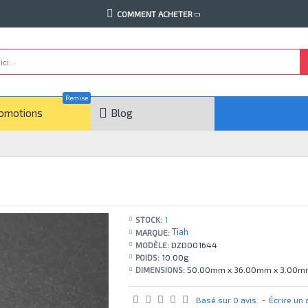
COMMENT ACHETER
Remise
omotions
Blog
STOCK:
1
Tiah
MARQUE:
MODÈLE:
DZD001644
POIDS:
10.00g
DIMENSIONS:
50.00mm x 36.00mm x 3.00
Basé sur 0 avis.
-
Écrire un 