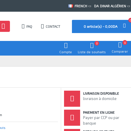
FRENCH
DA
DINAR ALGÉRIEN
FAQ
CONTACT
0 article(s) - 0,00DA
0
0
Comparer
Compte
Liste de souhaits
LIVRAISON DISPONIBLE
livraison à domicile
PAIEMENT EN LIGNE
mm
Payer par CCP ou par
banque
avis