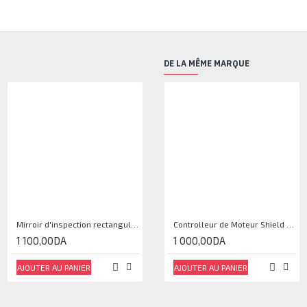
DE LA MÊME MARQUE
Mirroir d'inspection rectangulaire JJAM0144
Controlleur de Moteur Shield L293D
1 100,00DA
1 000,00DA
AJOUTER AU PANIER
AJOUTER AU PANIER