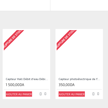
RUPTURE DE STOCK
RUPTURE DE STOCK
Capteur Hall Débit d'eau Débitmètre Contrôle 1-30L Eau / min 1.75MPa
Capteur photoélectrique de faisceau Module de capteur IR
1 500,00DA
350,00DA
AJOUTER AU PANIER
AJOUTER AU PANIER