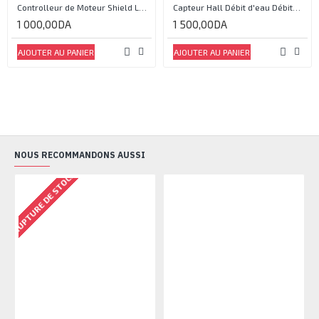
Controlleur de Moteur Shield L293D
Capteur Hall Débit d'eau Débitmètre Contrôle 1-30L Eau / min 1.75MPa
1 000,00DA
1 500,00DA
AJOUTER AU PANIER
AJOUTER AU PANIER
NOUS RECOMMANDONS AUSSI
RUPTURE DE STOCK