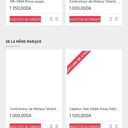
1PK-396A Pince coupe
Controlleur de Moteur Shield L293D
1 350,00DA
1 000,00DA
AJOUTER AU PANIER
AJOUTER AU PANIER
DE LA MÊME MARQUE
RUPTURE DE STOCK
RU
Controlleur de Moteur Shield L293D
Capteur Hall Débit d'eau Débitmètre Contrôle 1-30L Eau / min 1.75MPa
1 000,00DA
1 500,00DA
AJOUTER AU PANIER
AJOUTER AU PANIER