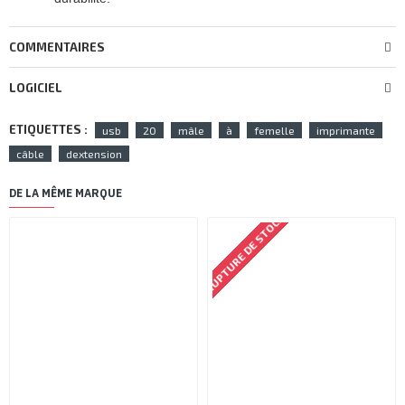
COMMENTAIRES
LOGICIEL
ETIQUETTES :
usb
20
mâle
à
femelle
imprimante
câble
dextension
DE LA MÊME MARQUE
RUPTURE DE STOCK