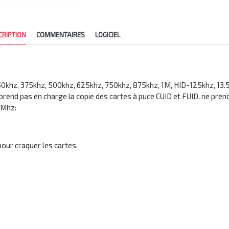
CRIPTION
COMMENTAIRES
LOGICIEL
 250khz, 375khz, 500khz, 625khz, 750khz, 875khz, 1M, HID-125khz, 13.
 prend pas en charge la copie des cartes à puce CUID et FUID, ne pren
6Mhz:
 pour craquer les cartes.