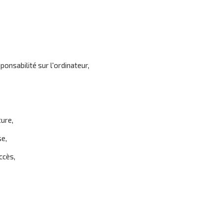
onsabilité sur l'ordinateur,
ture,
se,
ccès,