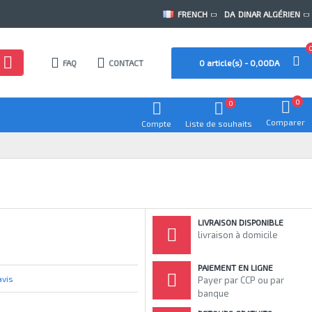
FRENCH
DA
DINAR ALGÉRIEN
FAQ
CONTACT
0 article(s) - 0,00DA
0
0
Comparer
Compte
Liste de souhaits
LIVRAISON DISPONIBLE
livraison à domicile
PAIEMENT EN LIGNE
avis
Payer par CCP ou par
banque