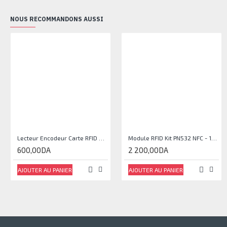
NOUS RECOMMANDONS AUSSI
Lecteur Encodeur Carte RFID NFC Mifare Card Reader Writer Kit - 13.56Mhz, RC522
Module RFID Kit PN532 NFC - 13.56
600,00DA
2 200,00DA
AJOUTER AU PANIER
AJOUTER AU PANIER