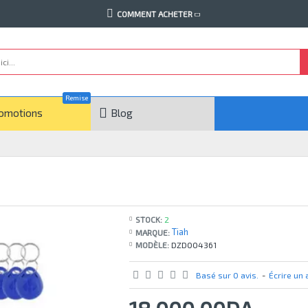
COMMENT ACHETER
Remise
omotions
Blog
STOCK:
2
Tiah
MARQUE:
MODÈLE:
DZD004361
Basé sur 0 avis.
-
Écrire un 