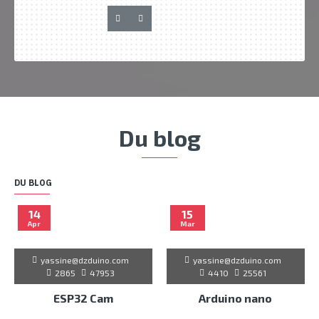
Du blog
DU BLOG
14
15
Apr
Mar
yassine@dzduino.com
yassine@dzduino.com
2865
47953
4410
25561
ESP32 Cam
Arduino nano