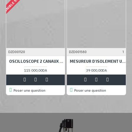
DZD001120
DZD001560
1
D
OSCILLOSCOPE 2 CANAUX 200MHZ 1GS / S, UNI-T UTD2202CEX+
MESUREUR D'ISOLEMENT UT 512
115 000,00DA
39 000,00DA
Poser une question
Poser une question