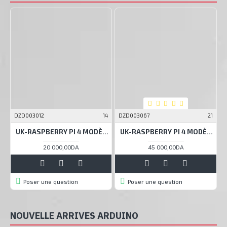
DZD003012
14
DZD003067
21
D
UK-RASPBERRY PI 4 MODÈLE B, SOC BCM2711, RAM 1GO DDR4, USB 3.0, POE
UK-RASPBERRY PI 4 MODÈLE B, SOC BCM2711, RAM 4GO DDR4, USB 3.0, POE
20 000,00DA
45 000,00DA
Poser une question
Poser une question
NOUVELLE ARRIVES ARDUINO