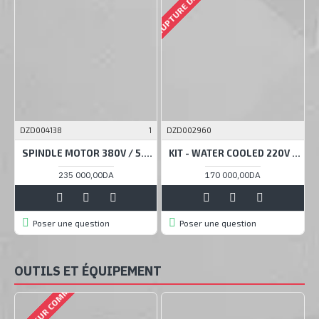
RUPTURE DE STOCK
RUPT
DZD004138
1
DZD002960
D
SPINDLE MOTOR 380V / 5.5KW WATER-COOLED, GDZ125-5.5
KIT - WATER COOLED 220V / 3KW SPINDLE - GDZ100-3, ER20
235 000,00DA
170 000,00DA
Poser une question
Poser une question
OUTILS ET ÉQUIPEMENT
ISPONIBLE SUR COMMANDE