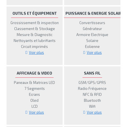
OUTILS ET ÉQUIPEMENT
PUISSANCE & ENERGIE SOLAIRE
Grossissement & inspection
Convertisseurs
Classement & Stockage
Générateur
Mesure & Diagnostic
Armoire Electrique
Nettoyants et lubrifiants
Solaire
Circuit imprimés
Eolienne
Voir plus
Voir plus
AFFICHAGE & VIDEO
SANS FIL
Paneaux & Matrices LED
GSM/GPS/GPRS
7 Segments
Radio Fréquence
Ecrans
NFC & RFID
Oled
Bluetooth
LCD
Wifi
Voir plus
Voir plus