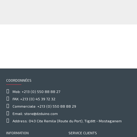
COORDONNÉES
Mob: +213 (0) 550 88 88 27
FAX: +213 (0) 45 39 72 32
Commerciale: +213 (0) 550 88 88 29
Email: store@dzduino.com
Address: 043 Cite Remila (Route du Port), Tigditt - Mostaganem
INFORMATION
SERVICE CLIENTS