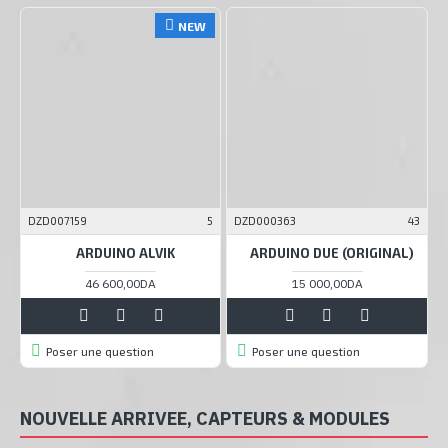
NEW
DZD007159
5
DZD000363
43
D
ARDUINO ALVIK
ARDUINO DUE (ORIGINAL)
46 600,00DA
15 000,00DA
Poser une question
Poser une question
NOUVELLE ARRIVEE, CAPTEURS & MODULES