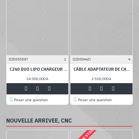
DZD005697
2
DZD004421
4
D
C240 DUO LIPO CHARGEUR DÉCHARGEUR DOUBLE CANAL BALANCE
CÂBLE ADAPTATEUR DE CHARGEUR BATTERIE LIPO 8-EN-1
34 000,00DA
2 500,00DA
Poser une question
Poser une question
NOUVELLE ARRIVEE, CNC