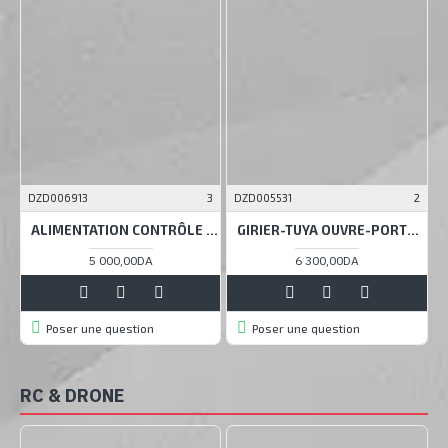
DZD006913
3
DZD005531
2
D
ALIMENTATION CONTRÔLE D'ACCÈS 12V 5A
GIRIER-TUYA OUVRE-PORTE DE GARAGE WIFI INTELLIGENT
5 000,00DA
6 300,00DA
Poser une question
Poser une question
RC & DRONE