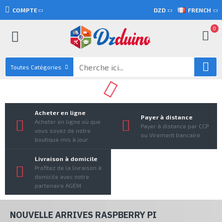
COMPTE
DZD
FRENCH
0
Toutes Catégories
Acheter en ligne
Payer à distance
Acheter en ligne où que
Payer à distance par CCP
vous soyez de notre
ou Virement bancaire
boutique mis à jour
Livraison à domicile
Profitez de la livraison à
domicile avec notre
partenaire AGEM
NOUVELLE ARRIVES RASPBERRY PI