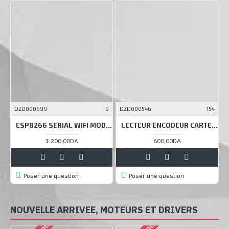
DZD000699
9
DZD000546
154
D
ESP8266 SERIAL WIFI MODULE (ESP-07)
LECTEUR ENCODEUR CARTE RFID NFC MIFARE CARD READER WRITER KIT - 13.56MHZ, RC522
1 200,00DA
600,00DA
Poser une question
Poser une question
NOUVELLE ARRIVEE, MOTEURS ET DRIVERS