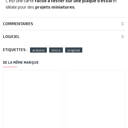
C'est une carte
facile à tester sur une plaque d'essai
et
idéale pour des
projets miniatures
.
COMMENTAIRES
LOGICIEL
ETIQUETTES :
arduino
micro
original
DE LA MÊME MARQUE