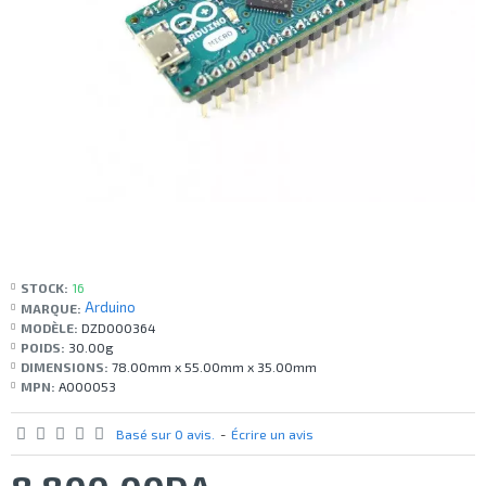
STOCK:
16
Arduino
MARQUE:
MODÈLE:
DZD000364
POIDS:
30.00g
DIMENSIONS:
78.00mm x 55.00mm x 35.00mm
MPN:
A000053
Basé sur 0 avis.
-
Écrire un avis