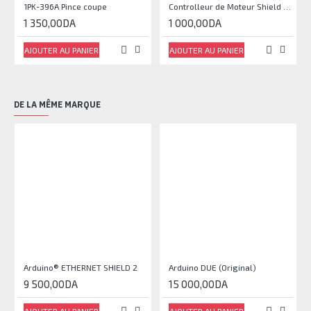
1PK-396A Pince coupe
Controlleur de Moteur Shield L293D
1 350,00DA
1 000,00DA
AJOUTER AU PANIER
AJOUTER AU PANIER
DE LA MÊME MARQUE
Arduino® ETHERNET SHIELD 2
Arduino DUE (Original)
9 500,00DA
15 000,00DA