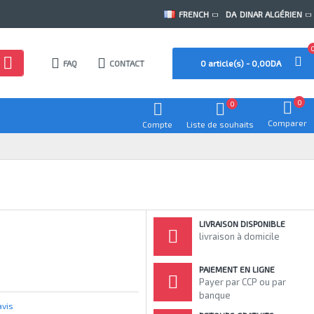
FRENCH
DA
DINAR ALGÉRIEN
FAQ
CONTACT
0 article(s) - 0,00DA
0
0
Comparer
Compte
Liste de souhaits
LIVRAISON DISPONIBLE
livraison à domicile
PAIEMENT EN LIGNE
Payer par CCP ou par
banque
avis