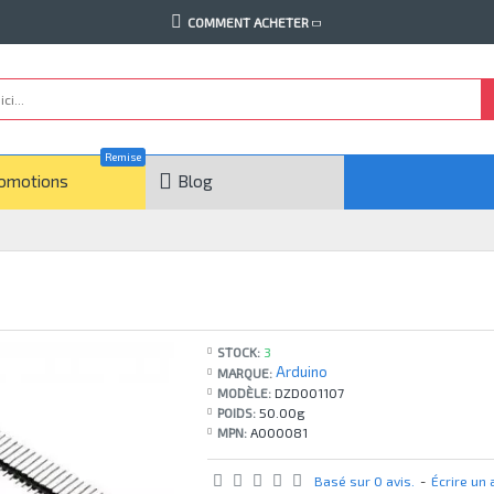
COMMENT ACHETER
Remise
omotions
Blog
STOCK:
3
Arduino
MARQUE:
MODÈLE:
DZD001107
POIDS:
50.00g
MPN:
A000081
Basé sur 0 avis.
-
Écrire un 