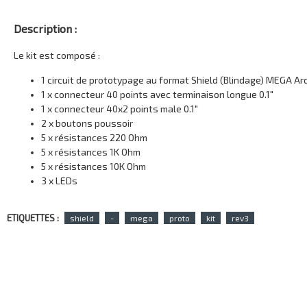
Description :
Le kit est composé :
1 circuit de prototypage au format Shield (Blindage) MEGA 
1 x connecteur 40 points avec terminaison longue 0.1"
1 x connecteur 40x2 points male 0.1"
2 x boutons poussoir
5 x résistances 220 Ohm
5 x résistances 1K Ohm
5 x résistances 10K Ohm
3 x LEDs
ETIQUETTES :
shield
-
mega
proto
kit
rev3